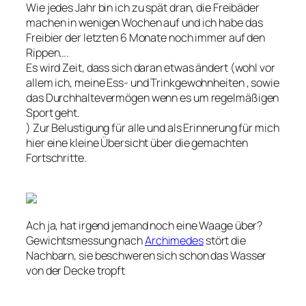
Wie jedes Jahr bin ich zu spät dran, die Freibäder
machen in wenigen Wochen auf und ich habe das
Freibier der letzten 6 Monate noch immer auf den
Rippen….
Es wird Zeit, dass sich daran etwas ändert (wohl vor
allem ich, meine Ess- und Trinkgewohnheiten , sowie
das Durchhaltevermögen wenn es um regelmäßigen
Sport geht.
) Zur Belustigung für alle und als Erinnerung für mich
hier eine kleine Übersicht über die gemachten
Fortschritte.
Ach ja, hat irgend jemand noch eine Waage über?
Gewichtsmessung nach
Archimedes
stört die
Nachbarn, sie beschweren sich schon das Wasser
von der Decke tropft